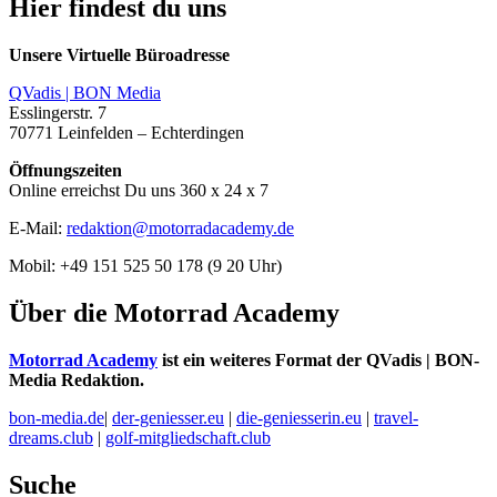
Hier findest du uns
Unsere Virtuelle Büroadresse
QVadis | BON Media
Esslingerstr. 7
70771 Leinfelden – Echterdingen
Öffnungszeiten
Online erreichst Du uns 360 x 24 x 7
E-Mail:
redaktion@motorradacademy.de
Mobil: +49 151 525 50 178 (9 20 Uhr)
Über die Motorrad Academy
Motorrad Academy
ist ein weiteres Format der QVadis | BON-
Media Redaktion.
bon-media.de
|
der-geniesser.eu
|
die-geniesserin.eu
|
travel-
dreams.club
|
golf-mitgliedschaft.club
Suche