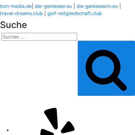
bon-media.de
|
der-geniesser.eu
|
die-geniesserin.eu
|
travel-dreams.club
|
golf-mitgliedschaft.club
Suche
Suchen
nach:
Suchen
Yelp