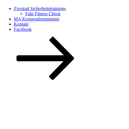
Zweirad Sicherheitstrainings
Fahr Fitness Check
MA Kooperationspartner
Kontakt
Facebook
Nach
unten
zum
Inhalt
scrollen