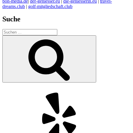
bon-media.de
|
der-geniesser.eu
|
die-geniesserin.eu
|
travel-
dreams.club
|
golf-mitgliedschaft.club
Suche
Suchen
nach:
Suchen
Yelp