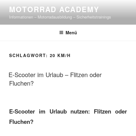
Zum
MOTORRAD ACADEMY
Inhalt
Informationen – Motorradausbildung – Sicherheitstrainings
springen
Menü
SCHLAGWORT:
20 KM/H
E-Scooter im Urlaub – Flitzen oder
Fluchen?
E-Scooter im Urlaub nutzen: Flitzen oder
Fluchen?