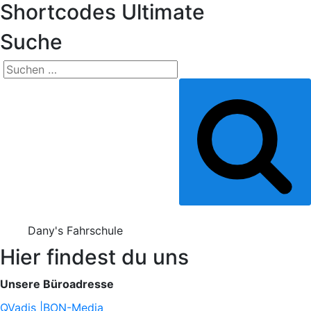
Shortcodes Ultimate
Suche
Suchen
nach:
Suchen
Dany's Fahrschule
Hier findest du uns
Unsere Büroadresse
QVadis |BON-Media