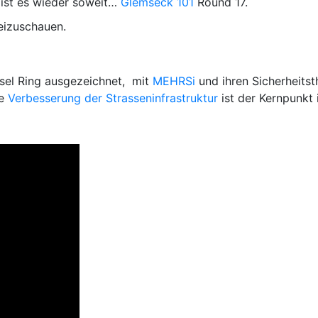
ist es wieder soweit…
Glemseck 101
Round 17.
beizuschauen.
esel Ring ausgezeichnet, mit
MEHRSi
und ihren Sicherheits
ie
Verbesserung der Strasseninfrastruktur
ist der Kernpunkt 