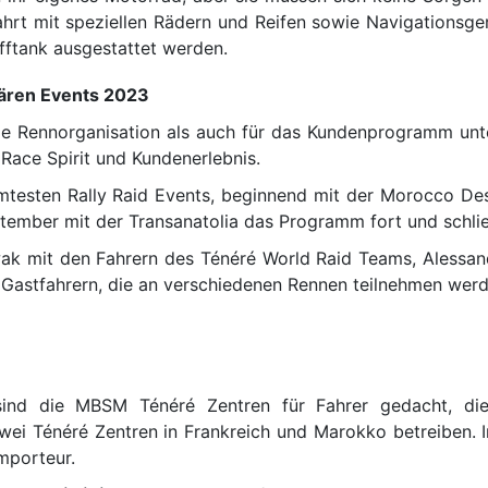
rt mit speziellen Rädern und Reifen sowie Navigationsgerä
fftank ausgestattet werden.
dären Events 2023
e Rennorganisation als auch für das Kundenprogramm unt
 Race Spirit und Kundenerlebnis.
mtesten Rally Raid Events, beginnend mit der Morocco Dese
ber mit der Transanatolia das Programm fort und schließ
iwak mit den Fahrern des Ténéré World Raid Teams, Alessan
Gastfahrern, die an verschiedenen Rennen teilnehmen werd
nd die MBSM Ténéré Zentren für Fahrer gedacht, die e
i Ténéré Zentren in Frankreich und Marokko betreiben. In
Importeur.