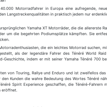
zer!
40.000 Motorradfahrer in Europa eine aufregende, neue
 Langstreckenqualitäten in praktisch jedem nur erdenklich
ursprünglichen Yamaha XT Motorräder, die die allererste R
er um die begehrten Podiumsplätze kämpften. Sie entfess
ecken.
r Motorradenthusiasten, die ein leichtes Motorrad suchen,
estellt, als der legendäre Fahrer des Ténéré World Raid
ad-Geschichte, indem er mit seiner Yamaha Ténéré 700 be
ten von Touring, Rallye und Enduro und ist zweifellos da
er den Kunden die wahre Bedeutung des Wortes Ténéré nähe
e Ténéré Spirit Experience geschaffen, die Ténéré-Fahre
 eröffnet.