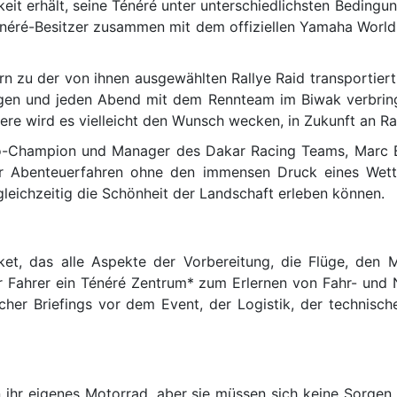
keit erhält, seine Ténéré unter unterschiedlichsten Beding
 Ténéré-Besitzer zusammen mit dem offiziellen Yamaha Worl
zu der von ihnen ausgewählten Rallye Raid transportiert.
gen und jeden Abend mit dem Rennteam im Biwak verbringen.
dere wird es vielleicht den Wunsch wecken, in Zukunft an Ra
uro-Champion und Manager des Dakar Racing Teams, Marc
e ihr Abenteuerfahren ohne den immensen Druck eines We
eichzeitig die Schönheit der Landschaft erleben können.
ket, das alle Aspekte der Vorbereitung, die Flüge, den
er Fahrer ein Ténéré Zentrum* zum Erlernen von Fahr- un
glicher Briefings vor dem Event, der Logistik, der techni
n ihr eigenes Motorrad, aber sie müssen sich keine Sorge