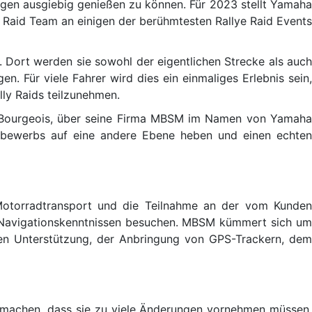
ungen ausgiebig genießen zu können. Für 2023 stellt Yamaha
d Raid Team an einigen der berühmtesten Rallye Raid Events
 Dort werden sie sowohl der eigentlichen Strecke als auch
 Für viele Fahrer wird dies ein einmaliges Erlebnis sein,
lly Raids teilzunehmen.
 Bourgeois, über seine Firma MBSM im Namen von Yamaha
ttbewerbs auf eine andere Ebene heben und einen echten
 Motorradtransport und die Teilnahme an der vom Kunden
d Navigationskenntnissen besuchen. MBSM kümmert sich um
schen Unterstützung, der Anbringung von GPS-Trackern, dem
n machen, dass sie zu viele Änderungen vornehmen müssen.