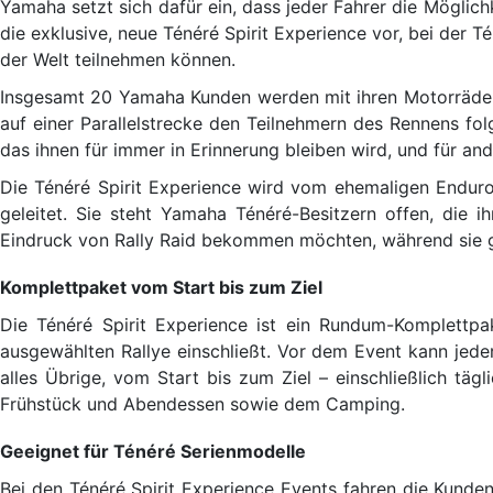
Yamaha setzt sich dafür ein, dass jeder Fahrer die Möglich
die exklusive, neue Ténéré Spirit Experience vor, bei der
der Welt teilnehmen können.
Insgesamt 20 Yamaha Kunden werden mit ihren Motorrädern 
auf einer Parallelstrecke den Teilnehmern des Rennens fol
das ihnen für immer in Erinnerung bleiben wird, und für an
Die Ténéré Spirit Experience wird vom ehemaligen End
geleitet. Sie steht Yamaha Ténéré-Besitzern offen, di
Eindruck von Rally Raid bekommen möchten, während sie gl
Komplettpaket vom Start bis zum Ziel
Die Ténéré Spirit Experience ist ein Rundum-Komplettpa
ausgewählten Rallye einschließt. Vor dem Event kann jed
alles Übrige, vom Start bis zum Ziel – einschließlich tä
Frühstück und Abendessen sowie dem Camping.
Geeignet für Ténéré Serienmodelle
Bei den Ténéré Spirit Experience Events fahren die Kunde