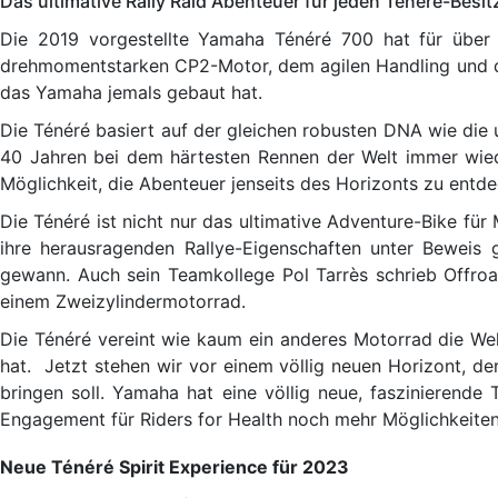
Das ultimative Rally Raid Abenteuer für jeden Ténéré-Besit
Die 2019 vorgestellte Yamaha Ténéré 700 hat für über 
drehmomentstarken CP2-Motor, dem agilen Handling und den
das Yamaha jemals gebaut hat.
Die Ténéré basiert auf der gleichen robusten DNA wie die 
40 Jahren bei dem härtesten Rennen der Welt immer wied
Möglichkeit, die Abenteuer jenseits des Horizonts zu entd
Die Ténéré ist nicht nur das ultimative Adventure-Bike fü
ihre herausragenden Rallye-Eigenschaften unter Beweis g
gewann. Auch sein Teamkollege Pol Tarrès schrieb Offro
einem Zweizylindermotorrad.
Die Ténéré vereint wie kaum ein anderes Motorrad die Wel
hat. Jetzt stehen wir vor einem völlig neuen Horizont, d
bringen soll. Yamaha hat eine völlig neue, faszinierend
Engagement für Riders for Health noch mehr Möglichkeiten
Neue Ténéré Spirit Experience für 2023