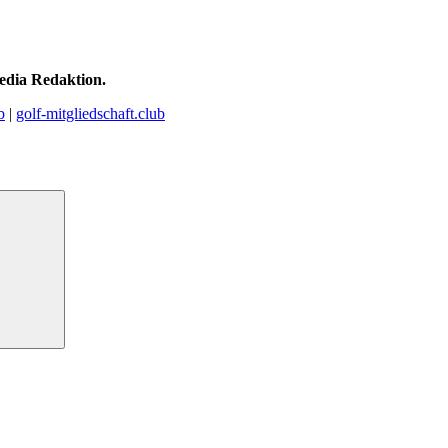
edia Redaktion.
b
|
golf-mitgliedschaft.club
Suchen