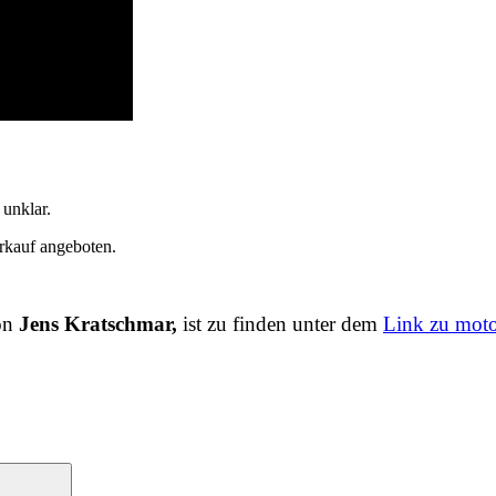
 unklar.
rkauf angeboten.
.
von
Jens Kratschmar,
ist zu finden unter dem
Link zu moto
Suchen