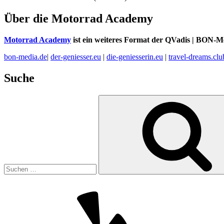
Über die Motorrad Academy
Motorrad Academy
ist ein weiteres Format der QVadis | BON-M
bon-media.de
|
der-geniesser.eu
|
die-geniesserin.eu
|
travel-dreams.clu
Suche
Suchen
nach:
Yelp