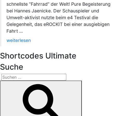
schnellste “Fahrrad” der Welt! Pure Begeisterung
bei Hannes Jaenicke. Der Schauspieler und
Umwelt-aktivist nutzte beim e4 Testival die
Gelegenheit, das eROCKIT bei einer ausgiebigen
Fahrt …
„Hannes
weiterlesen
Jaenicke
auf
Shortcodes Ultimate
dem
Suche
schnellsten
“Fahrrad”
Suchen
der
Suchen
nach:
Welt“