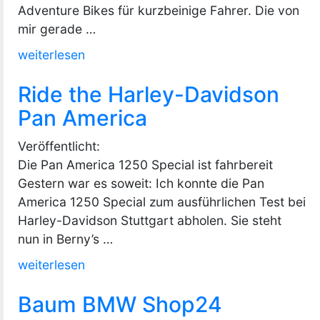
Adventure Bikes für kurzbeinige Fahrer. Die von
mir gerade …
„Die
weiterlesen
2024er
Ride the Harley-Davidson
Reiseenduros
für
Pan America
kurze
Veröffentlicht:
Beine“
Die Pan America 1250 Special ist fahrbereit
Gestern war es soweit: Ich konnte die Pan
America 1250 Special zum ausführlichen Test bei
Harley-Davidson Stuttgart abholen. Sie steht
nun in Berny’s …
„Ride
weiterlesen
the
Baum BMW Shop24
Harley-
Davidson