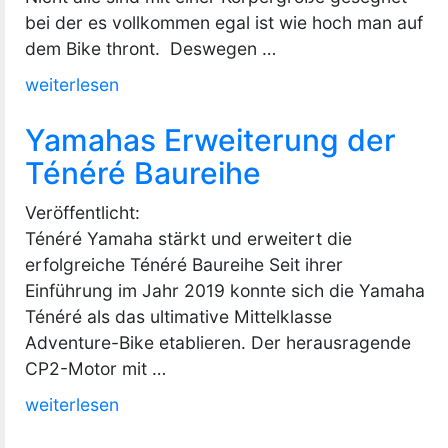
bei der es vollkommen egal ist wie hoch man auf
dem Bike thront. Deswegen …
„Motorrad
weiterlesen
mit
Yamahas Erweiterung der
Sitzhöhen
unter
Ténéré Baureihe
70
Veröffentlicht:
cm“
Ténéré Yamaha stärkt und erweitert die
erfolgreiche Ténéré Baureihe Seit ihrer
Einführung im Jahr 2019 konnte sich die Yamaha
Ténéré als das ultimative Mittelklasse
Adventure-Bike etablieren. Der herausragende
CP2-Motor mit …
„Yamahas
weiterlesen
Erweiterung