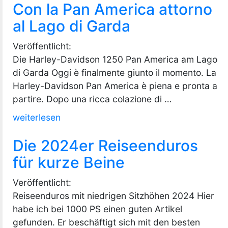
Con la Pan America attorno
Tipps
zum
al Lago di Garda
sicheren
Veröffentlicht:
Motorradfahren“
Die Harley-Davidson 1250 Pan America am Lago
di Garda Oggi è finalmente giunto il momento. La
Harley-Davidson Pan America è piena e pronta a
partire. Dopo una ricca colazione di …
„Con
weiterlesen
la
Die 2024er Reiseenduros
Pan
America
für kurze Beine
attorno
Veröffentlicht:
al
Reiseenduros mit niedrigen Sitzhöhen 2024 Hier
Lago
habe ich bei 1000 PS einen guten Artikel
di
gefunden. Er beschäftigt sich mit den besten
Garda“