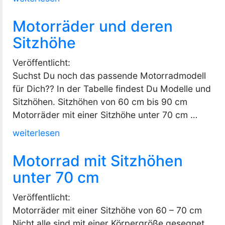
Diavel
Motorräder und deren
for
Bentley“
Sitzhöhe
Veröffentlicht:
Suchst Du noch das passende Motorradmodell
für Dich?? In der Tabelle findest Du Modelle und
Sitzhöhen. Sitzhöhen von 60 cm bis 90 cm
Motorräder mit einer Sitzhöhe unter 70 cm …
„Motorräder
weiterlesen
und
Motorrad mit Sitzhöhen
deren
Sitzhöhe“
unter 70 cm
Veröffentlicht:
Motorräder mit einer Sitzhöhe von 60 – 70 cm
Nicht alle sind mit einer Körpergröße gesegnet