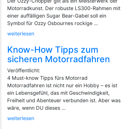
Der Ozzy-Chopper gilt als ein Meisterwerk der
Motorradkunst. Der robuste LS300-Rahmen mit
einer auffälligen Sugar Bear-Gabel soll ein
Symbol für Ozzy Osbournes rockige …
„Der
weiterlesen
Ozzy-
Know-How Tipps zum
Chopper“
sicheren Motorradfahren
Veröffentlicht:
4 Must-know Tipps fürs Motorrad
Motorradfahren ist nicht nur ein Hobby – es ist
ein Lebensgefühl, das mit Geschwindigkeit,
Freiheit und Abenteuer verbunden ist. Aber was
wäre, wenn DU dieses …
„Know-
weiterlesen
How