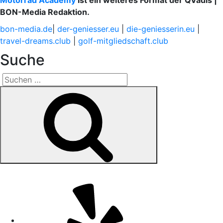
Motorrad Academy
ist ein weiteres Format der QVadis |
BON-Media Redaktion.
bon-media.de
|
der-geniesser.eu
|
die-geniesserin.eu
|
travel-dreams.club
|
golf-mitgliedschaft.club
Suche
Suchen
Suchen
nach:
Yelp