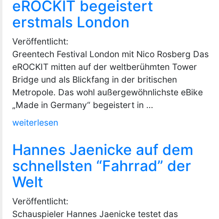
eROCKIT begeistert
der
Ténéré
erstmals London
Baureihe“
Veröffentlicht:
Greentech Festival London mit Nico Rosberg Das
eROCKIT mitten auf der weltberühmten Tower
Bridge und als Blickfang in der britischen
Metropole. Das wohl außergewöhnlichste eBike
„Made in Germany“ begeistert in …
„eROCKIT
weiterlesen
begeistert
Hannes Jaenicke auf dem
erstmals
London“
schnellsten “Fahrrad” der
Welt
Veröffentlicht:
Schauspieler Hannes Jaenicke testet das