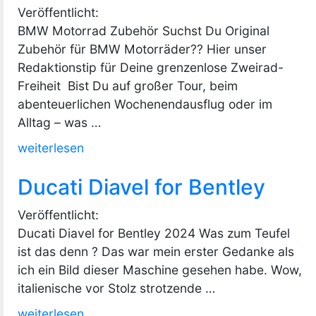
Veröffentlicht:
Pan
BMW Motorrad Zubehör Suchst Du Original
America“
Zubehör für BMW Motorräder?? Hier unser
Redaktionstip für Deine grenzenlose Zweirad-
Freiheit Bist Du auf großer Tour, beim
abenteuerlichen Wochenendausflug oder im
Alltag – was …
„Baum
weiterlesen
BMW
Ducati Diavel for Bentley
Shop24“
Veröffentlicht:
Ducati Diavel for Bentley 2024 Was zum Teufel
ist das denn ? Das war mein erster Gedanke als
ich ein Bild dieser Maschine gesehen habe. Wow,
italienische vor Stolz strotzende …
„Ducati
weiterlesen