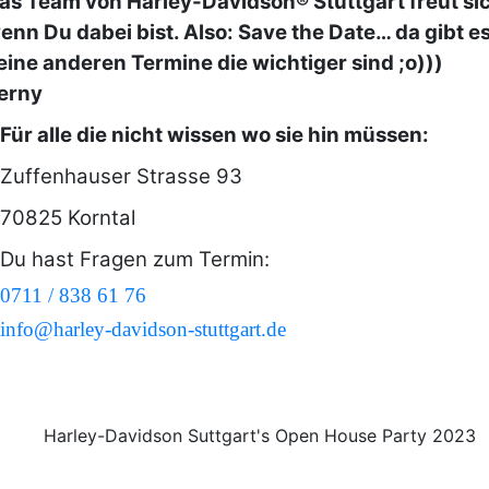
as Team von Harley-Davidson® Stuttgart freut si
enn Du dabei bist. Also: Save the Date… da gibt e
eine anderen Termine die wichtiger sind ;o)))
erny
Für alle die nicht wissen wo sie hin müssen:
Zuffenhauser Strasse 93
70825 Korntal
Du hast Fragen zum Termin:
0711 / 838 61 76
info@harley-davidson-stuttgart.de
Harley-Davidson Suttgart's Open House Party 2023