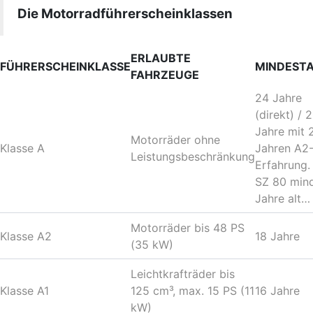
Die Motorradführerscheinklassen
ERLAUBTE
FÜHRERSCHEINKLASSE
MINDEST
FAHRZEUGE
24 Jahre
(direkt) / 
Jahre mit 
Motorräder ohne
Klasse A
Jahren A2
Leistungsbeschränkung
Erfahrung.
SZ 80 min
Jahre alt…
Motorräder bis 48 PS
Klasse A2
18 Jahre
(35 kW)
Leichtkrafträder bis
Klasse A1
125 cm³, max. 15 PS (11
16 Jahre
kW)