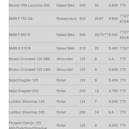
Benelli TRK Leoncino 500
Naked Bike
500
35
5.899
770
770/7
BMW F 750 GS
Reiseenduro
853
35/57
9.850
815/
770/7
BMW F 900 R
Naked Bike
895
35/70/77
9.090
835/8
BMW G 310 R
Naked Bike
313
25
5.460
770/7
Brixton Cromwell 125 ABS
Allrounder
125
8
k.A.
770
Brixton Cromwell 125 CBS
Allrounder
125
8
2.699
770
Italjet Dragster 125
Roller
124
9
5.499
770
Italjet Dragster 200
Roller
200
13
5.799
770
LuXXon Silvermax 125
Roller
124
7
3.299
770
LuXXon Silvermax 300
Roller
299
14
k.A.
770
Peugeot Django 125
Roller
125
8
3.355
770
ABS/Dark/Sport/Shadow