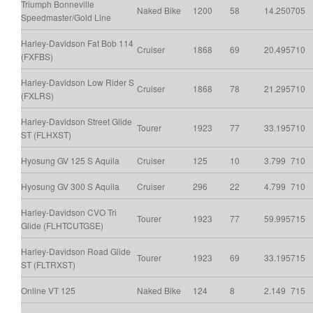
Triumph Bonneville
Naked Bike
1200
58
14.250
705
Speedmaster/Gold Line
Harley-Davidson Fat Bob 114
Cruiser
1868
69
20.495
710
(FXFBS)
Harley-Davidson Low Rider S
Cruiser
1868
78
21.295
710
(FXLRS)
Harley-Davidson Street Glide
Tourer
1923
77
33.195
710
ST (FLHXST)
Hyosung GV 125 S Aquila
Cruiser
125
10
3.799
710
Hyosung GV 300 S Aquila
Cruiser
296
22
4.799
710
Harley-Davidson CVO Tri
Tourer
1923
77
59.995
715
Glide (FLHTCUTGSE)
Harley-Davidson Road Glide
Tourer
1923
69
33.195
715
ST (FLTRXST)
Online VT 125
Naked Bike
124
8
2.149
715