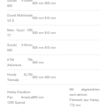
Suzuki V-Strom
825 mm
805 mm
800
Ducati Multistrada
830 mm
810 mm
V2 S
Moto Guzzi V85
830 mm
810 mm
TT
Suzuki V-Strom
835 mm
815 mm
650
KTM 790
840 mm
Adventure
Honda XL750
850 mm
830 mm
Transalp
Mit abgesenktem
Harley-Davdison
semi-aktiven
Pan America
850 mm
Fahrwerk laut Harley:
1250 Special
772 mm