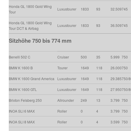
Honda GL 1800 Gold Wing
Luxustourer
1833
93
32.509
745
Tour
Honda GL 1800 Gold Wing
Luxustourer
1833
93
36.509
745
Tour DCT & Airbag
Sitzhöhe 750 bis 774 mm
Benelli 502 C
Cruiser
500
35
5.999
750
BMW K 1600 B
Tourer
1649
118
26.000
750
BMW K 1600 Grand America
Luxustourer
1649
118
29.385
750/
BMW K 1600 GTL
Luxustourer
1649
118
27.950
750/
Brixton Felsberg 250
Allrounder
249
13
3.799
750
INOA SLI 6 MAX
Roller
0
4
3.799
750
INOA SLI 8 MAX
Roller
0
4
3.599
750