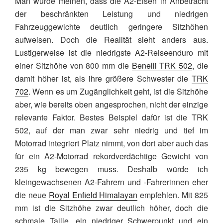
Man würde meinen, dass die A2-Eisen in Anbetracht
der beschränkten Leistung und niedrigen
Fahrzeuggewichte deutlich geringere Sitzhöhen
aufweisen. Doch die Realität sieht anders aus.
Lustigerweise ist die niedrigste A2-Reiseenduro mit
einer Sitzhöhe von 800 mm die
Benelli TRK 502
, die
damit höher ist, als ihre größere Schwester die
TRK
702
. Wenn es um Zugänglichkeit geht, ist die Sitzhöhe
aber, wie bereits oben angesprochen, nicht der einzige
relevante Faktor. Bestes Beispiel dafür ist die TRK
502, auf der man zwar sehr niedrig und tief im
Motorrad integriert Platz nimmt, von dort aber auch das
für ein A2-Motorrad rekordverdächtige Gewicht von
235 kg bewegen muss. Deshalb würde ich
kleingewachsenen A2-Fahrern und -Fahrerinnen eher
die neue
Royal Enfield Himalayan
empfehlen. Mit 825
mm ist die Sitzhöhe zwar deutlich höher, doch die
schmale Taille, ein niedriger Schwerpunkt und ein