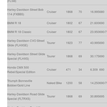
(FLSB)
Harley-Davidson Street Bob
Cruiser
1868
70
16.995
680
114 (FXBBS)
BMW R 18
Cruiser
1802
67
21.600
690
BMW R 18 Classic
Cruiser
1802
67
23.950
690/
Harley-Davidson CVO Street
Tourer
1923
77
43.995
690
Glide (FLHXSE)
Harley-Davidson Street Glide
Tourer
1868
69
30.175
690
Special (FLHXS)
Honda CMX 500
Cruiser
471
34
6.309
690
Rebel/Special Edition
Triumph Bonneville
Naked Bike
1200
58
14.250
690/
Bobber/Gold Line
Harley-Davidson Road Glide
Tourer
1868
69
30.895
695
Special (FLTRXS)