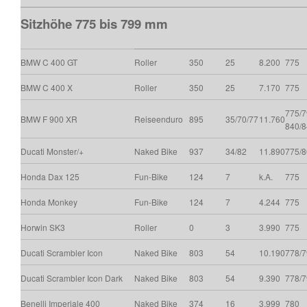
Sitzhöhe 775 bis 799 mm
BMW C 400 GT
Roller
350
25
8.200
775
BMW C 400 X
Roller
350
25
7.170
775
775/7
BMW F 900 XR
Reiseenduro
895
35/70/77
11.760
840/8
Ducati Monster/+
Naked Bike
937
34/82
11.890
775/8
Honda Dax 125
Fun-Bike
124
7
k.A.
775
Honda Monkey
Fun-Bike
124
7
4.244
775
Horwin SK3
Roller
0
3
3.990
775
Ducati Scrambler Icon
Naked Bike
803
54
10.190
778/7
Ducati Scrambler Icon Dark
Naked Bike
803
54
9.390
778/
Benelli Imperiale 400
Naked Bike
374
16
3.999
780