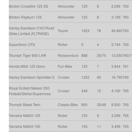
Brixton Crossfire 125 XS
Allrounder
125
8
2.299
760
Brixton Rayburn 125
Allrounder
125
8
3.199
760
Harley-Davidson CVO Road
Tourer
1923
78
46.895
760
Glide Limited (FLTRKSE)
SuperSoco CPX
Roller
0
4
5.749
760
Triumph Tiger 900 LHR
Reiseenduro
888
35/70
13.050
760/
Honda MSX 125 Grom
Fun-Bike
125
7
3.844
761
Harley-Davidson Sportster S
Cruiser
1252
90
16.795
765
Royal Enfield Meteor 350
Cruiser
349
15
4.190
765
Fireball/Stellar/Supernova
Triumph Street Twin
Classic-Bike
900
35/48
9.500
765
Yamaha NMAX 125
Roller
125
9
3.299
765
Yamaha NMAX 155
Roller
155
11
3.499
765