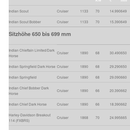
Indian Scout
Cruiser
1133
70
14.990
649
Indian Scout Bobber
Cruiser
1133
70
15.390
649
Sitzhöhe 650 bis 699 mm
Indian Chieftain Limited/Dark
Cruiser
1890
68
30.490
650
Horse
Indian Springfield Dark Horse
Cruiser
1890
68
29.290
650
Indian Springfield
Cruiser
1890
68
29.090
660
Indian Chief Bobber Dark
Cruiser
1890
66
20.390
662
Horse
Indian Chief Dark Horse
Cruiser
1890
66
18.390
662
Harley-Davidson Breakout
Cruiser
1868
70
24.995
665
114 (FXBRS)