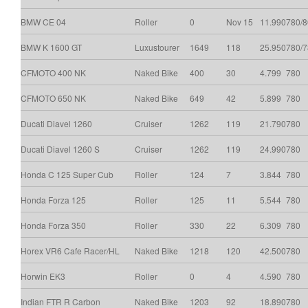
BMW CE 04
Roller
0
Nov 15
11.990
780/
BMW K 1600 GT
Luxustourer
1649
118
25.950
780/7
CFMOTO 400 NK
Naked Bike
400
30
4.799
780
CFMOTO 650 NK
Naked Bike
649
42
5.899
780
Ducati Diavel 1260
Cruiser
1262
119
21.790
780
Ducati Diavel 1260 S
Cruiser
1262
119
24.990
780
Honda C 125 Super Cub
Roller
124
7
3.844
780
Honda Forza 125
Roller
125
11
5.544
780
Honda Forza 350
Roller
330
22
6.309
780
Horex VR6 Cafe Racer/HL
Naked Bike
1218
120
42.500
780
Horwin EK3
Roller
0
4
4.590
780
Indian FTR R Carbon
Naked Bike
1203
92
18.890
780