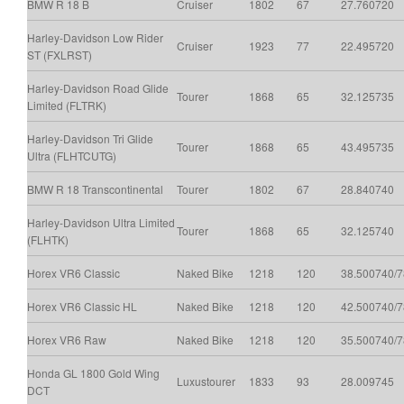
BMW R 18 B
Cruiser
1802
67
27.760
720
Harley-Davidson Low Rider
Cruiser
1923
77
22.495
720
ST (FXLRST)
Harley-Davidson Road Glide
Tourer
1868
65
32.125
735
Limited (FLTRK)
Harley-Davidson Tri Glide
Tourer
1868
65
43.495
735
Ultra (FLHTCUTG)
BMW R 18 Transcontinental
Tourer
1802
67
28.840
740
Harley-Davidson Ultra Limited
Tourer
1868
65
32.125
740
(FLHTK)
Horex VR6 Classic
Naked Bike
1218
120
38.500
740/
Horex VR6 Classic HL
Naked Bike
1218
120
42.500
740/
Horex VR6 Raw
Naked Bike
1218
120
35.500
740/
Honda GL 1800 Gold Wing
Luxustourer
1833
93
28.009
745
DCT