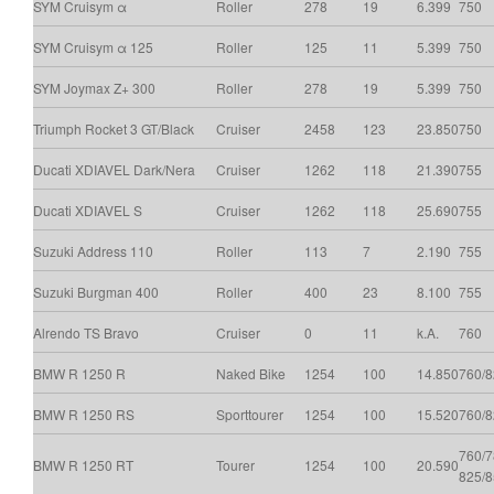
SYM Cruisym α
Roller
278
19
6.399
750
SYM Cruisym α 125
Roller
125
11
5.399
750
SYM Joymax Z+ 300
Roller
278
19
5.399
750
Triumph Rocket 3 GT/Black
Cruiser
2458
123
23.850
750
Ducati XDIAVEL Dark/Nera
Cruiser
1262
118
21.390
755
Ducati XDIAVEL S
Cruiser
1262
118
25.690
755
Suzuki Address 110
Roller
113
7
2.190
755
Suzuki Burgman 400
Roller
400
23
8.100
755
Alrendo TS Bravo
Cruiser
0
11
k.A.
760
BMW R 1250 R
Naked Bike
1254
100
14.850
760/8
BMW R 1250 RS
Sporttourer
1254
100
15.520
760/8
760/7
BMW R 1250 RT
Tourer
1254
100
20.590
825/