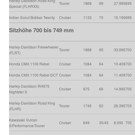
Harley-Davidson Road King
Tourer
1868
69
27.995
695
Special (FLHRXS)
Indian Scout Bobber Twenty
Cruiser
1133
70
15.190
695
Sitzhöhe 700 bis 749 mm
Harley-Davidson Freewheeler
Tourer
1868
65
33.995
700
(FLRT)
Honda CMX 1100 Rebel
Cruiser
1084
64
10.409
700
Honda CMX 1100 Rebel DCT
Cruiser
1084
64
11.409
700
Harley-Davidson RH975
Cruiser
975
66
14.995
705
Nightster S
Harley-Davidson Road King
Tourer
1745
62
26.395
705
(FLHR)
Kawasaki Vulcan
Cruiser
649
35/45
8.095
705
S/Performance/Tourer