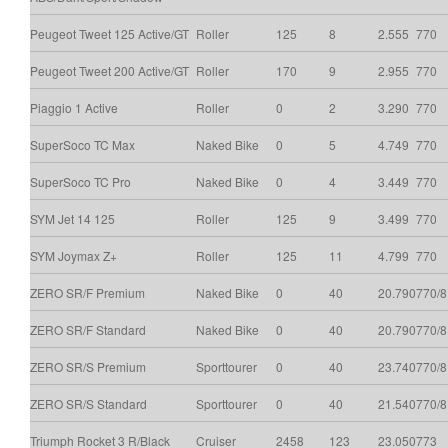
Peugeot Tweet 125 Active/GT
Roller
125
8
2.555
770
Peugeot Tweet 200 Active/GT
Roller
170
9
2.955
770
Piaggio 1 Active
Roller
0
2
3.290
770
SuperSoco TC Max
Naked Bike
0
5
4.749
770
SuperSoco TC Pro
Naked Bike
0
4
3.449
770
SYM Jet 14 125
Roller
125
9
3.499
770
SYM Joymax Z+
Roller
125
11
4.799
770
ZERO SR/F Premium
Naked Bike
0
40
20.790
770/
ZERO SR/F Standard
Naked Bike
0
40
20.790
770/
ZERO SR/S Premium
Sporttourer
0
40
23.740
770/
ZERO SR/S Standard
Sporttourer
0
40
21.540
770/
Triumph Rocket 3 R/Black
Cruiser
2458
123
23.050
773