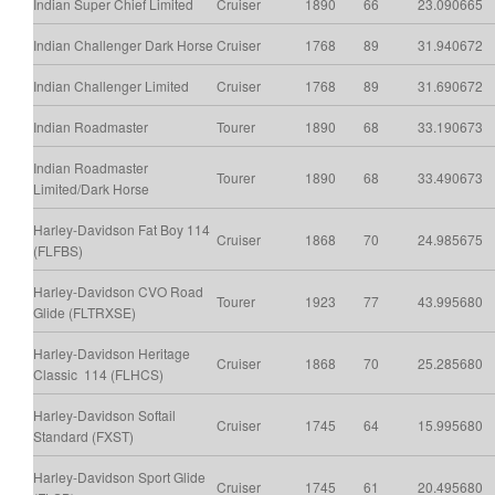
Indian Super Chief Limited
Cruiser
1890
66
23.090
665
Indian Challenger Dark Horse
Cruiser
1768
89
31.940
672
Indian Challenger Limited
Cruiser
1768
89
31.690
672
Indian Roadmaster
Tourer
1890
68
33.190
673
Indian Roadmaster
Tourer
1890
68
33.490
673
Limited/Dark Horse
Harley-Davidson Fat Boy 114
Cruiser
1868
70
24.985
675
(FLFBS)
Harley-Davidson CVO Road
Tourer
1923
77
43.995
680
Glide (FLTRXSE)
Harley-Davidson Heritage
Cruiser
1868
70
25.285
680
Classic 114 (FLHCS)
Harley-Davidson Softail
Cruiser
1745
64
15.995
680
Standard (FXST)
Harley-Davidson Sport Glide
Cruiser
1745
61
20.495
680