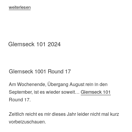
„Hannes
weiterlesen
Jaenicke
auf
dem
schnellsten
“Fahrrad”
Glemseck 101 2024
der
Welt“
Glemseck 1001 Round 17
Am Wochenende, Übergang August rein in den
September, ist es wieder soweit…
Glemseck 101
Round 17.
Zeitlich reicht es mir dieses Jahr leider nicht mal kurz
vorbeizuschauen.