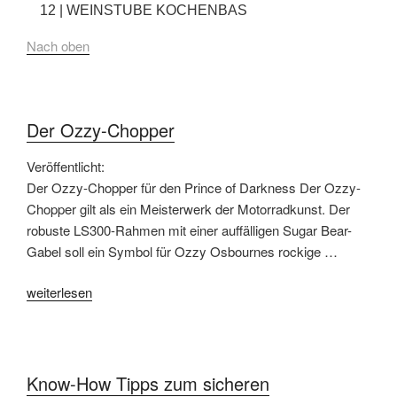
12
| WEINSTUBE KOCHENBAS
Nach oben
Der Ozzy-Chopper
Veröffentlicht:
Der Ozzy-Chopper für den Prince of Darkness Der Ozzy-
Chopper gilt als ein Meisterwerk der Motorradkunst. Der
robuste LS300-Rahmen mit einer auffälligen Sugar Bear-
Gabel soll ein Symbol für Ozzy Osbournes rockige …
„Der
weiterlesen
Ozzy-
Chopper“
Know-How Tipps zum sicheren