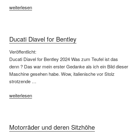
„Baum
weiterlesen
BMW
Shop24“
Ducati Diavel for Bentley
Veröffentlicht:
Ducati Diavel for Bentley 2024 Was zum Teufel ist das
denn ? Das war mein erster Gedanke als ich ein Bild dieser
Maschine gesehen habe. Wow, italienische vor Stolz
strotzende …
„Ducati
weiterlesen
Diavel
for
Bentley“
Motorräder und deren Sitzhöhe