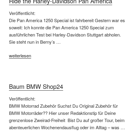
Ride the Harley-Davidson Pan America
Beine“
Veröffentlicht:
Die Pan America 1250 Special ist fahrbereit Gestern war es
soweit: Ich konnte die Pan America 1250 Special zum
ausführlichen Test bei Harley-Davidson Stuttgart abholen.
Sie steht nun in Berny’s …
„Ride
weiterlesen
the
Harley-
Davidson
Pan
Baum BMW Shop24
America“
Veröffentlicht:
BMW Motorrad Zubehör Suchst Du Original Zubehör für
BMW Motorräder?? Hier unser Redaktionstip für Deine
grenzenlose Zweirad-Freiheit Bist Du auf großer Tour, beim
abenteuerlichen Wochenendausflug oder im Alltag – was …