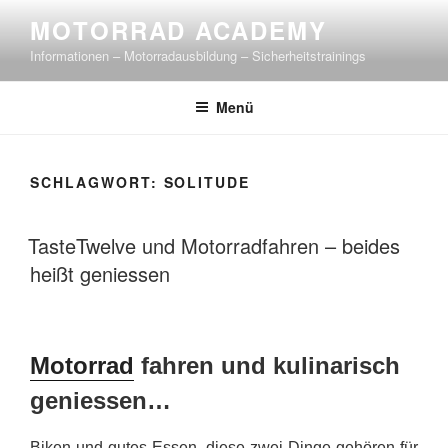
Zum
MOTORRAD ACADEMY
Inhalt
Informationen – Motorradausbildung – Sicherheitstrainings
springen
Menü
SCHLAGWORT:
SOLITUDE
TasteTwelve und Motorradfahren – beides
heißt geniessen
Motorrad
fahren und kulinarisch
geniessen…
Biken und gutes Essen, diese zwei Dinge gehören für