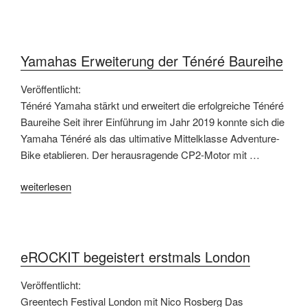
mit
Sitzhöhen
unter
70
Yamahas Erweiterung der Ténéré Baureihe
cm“
Veröffentlicht:
Ténéré Yamaha stärkt und erweitert die erfolgreiche Ténéré
Baureihe Seit ihrer Einführung im Jahr 2019 konnte sich die
Yamaha Ténéré als das ultimative Mittelklasse Adventure-
Bike etablieren. Der herausragende CP2-Motor mit …
„Yamahas
weiterlesen
Erweiterung
der
Ténéré
Baureihe“
eROCKIT begeistert erstmals London
Veröffentlicht:
Greentech Festival London mit Nico Rosberg Das