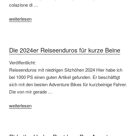
colazione di …
„Con
weiterlesen
la
Pan
America
attorno
Die 2024er Reiseenduros für kurze Beine
al
Lago
Veröffentlicht:
di
Reiseenduros mit niedrigen Sitzhöhen 2024 Hier habe ich
Garda“
bei 1000 PS einen guten Artikel gefunden. Er beschäftigt
sich mit den besten Adventure Bikes für kurzbeinige Fahrer.
Die von mir gerade …
„Die
weiterlesen
2024er
Reiseenduros
für
kurze