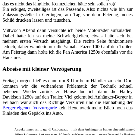
das es nicht das längliche Kennzeichen hätte sein sollen ;o((
Ein eckiges, zweiteiliges ist das Passende. Also nichts wie hin zur
Zulassungsstelle in Gerlingen, am Tag vor dem Feiertag, neues
Schild drucken lassen und tauschen.
Mittwoch Abend dann versuchte ich beide Motorräder aufzuladen.
Dabei hatte ich so meine Schwierigkeiten, etwas hatte sich bei
meinem ersten Versuch ausghängt. Die rechte Seite funktionierte
jedoch, daher wanderte nur die Yamaha Fazer 1000 auf den Trailer.
Am Feiertag dann holte ich die Pan America 1250s ebenfalls vor die
Haustüre.
Abreise mit kleiner Verzögerung
Freitag morgen hieß es dann um 8 Uhr beim Händler zu sein. Dort
konnten wir die vorhandene Prblematik der Technik schnell
beheben. Wieder zurück zu Hause lud ich dann die Harley
Davidson 1250s auf den Trailer. Viel gelernt bei Anhänger-Berger in
Fellbach war auch das Richtige Verzurren und die Hanhabung der
Berger eigenen Verzurrgurte
kein Hexenwerk mehr. Blieb noch das
Einladen des Gepäcks ins Auto.
Angekommen am Lago di Caldonazzo… mit dem Anhänger in Italien eine mühsame Ges
100er Zulassung darf nur max. 80 km/h gefahren werden… unser Domizil La Barberina