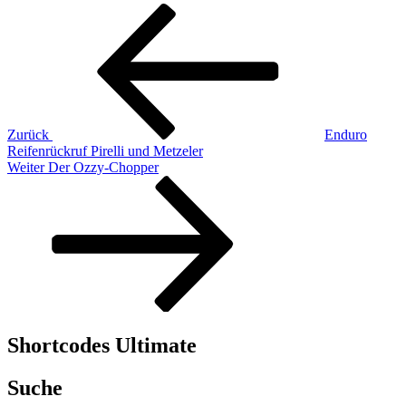
Beitragsnavigation
Vorheriger
Beitrag
Zurück
Enduro
Reifenrückruf Pirelli und Metzeler
Nächster
Weiter
Der Ozzy-Chopper
Beitrag
Shortcodes Ultimate
Suche