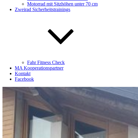
Motorrad mit Sitzhöhen unter 70 cm
Zweirad Sicherheitstrainings
Fahr Fitness Check
MA Kooperationspartner
Kontakt
Facebook