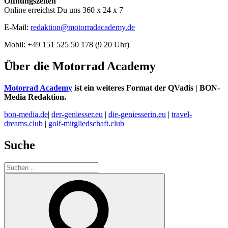
Öffnungszeiten
Online erreichst Du uns 360 x 24 x 7
E-Mail:
redaktion@motorradacademy.de
Mobil: +49 151 525 50 178 (9 20 Uhr)
Über die Motorrad Academy
Motorrad Academy
ist ein weiteres Format der QVadis | BON-
Media Redaktion.
bon-media.de
|
der-geniesser.eu
|
die-geniesserin.eu
|
travel-
dreams.club
|
golf-mitgliedschaft.club
Suche
Suchen
nach:
Suchen