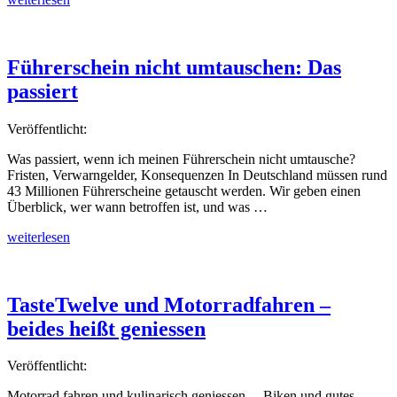
Night-
Bikes
&
Good
Führerschein nicht umtauschen: Das
Vibes!“
passiert
Veröffentlicht:
Was passiert, wenn ich meinen Führerschein nicht umtausche?
Fristen, Verwarngelder, Konsequenzen In Deutschland müssen rund
43 Millionen Führerscheine getauscht werden. Wir geben einen
Überblick, wer wann betroffen ist, und was …
„Führerschein
weiterlesen
nicht
umtauschen:
Das
passiert“
TasteTwelve und Motorradfahren –
beides heißt geniessen
Veröffentlicht:
Motorrad fahren und kulinarisch geniessen… Biken und gutes