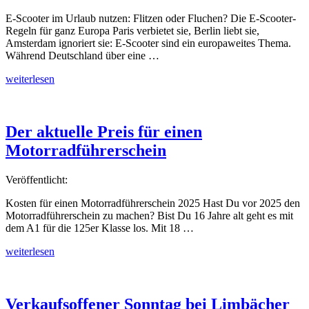
E-Scooter im Urlaub nutzen: Flitzen oder Fluchen? Die E-Scooter-
Regeln für ganz Europa Paris verbietet sie, Berlin liebt sie,
Amsterdam ignoriert sie: E-Scooter sind ein europaweites Thema.
Während Deutschland über eine …
„E-
weiterlesen
Scooter
im
Urlaub
–
Der aktuelle Preis für einen
Flitzen
Motorradführerschein
oder
Fluchen?“
Veröffentlicht:
Kosten für einen Motorradführerschein 2025 Hast Du vor 2025 den
Motorradführerschein zu machen? Bist Du 16 Jahre alt geht es mit
dem A1 für die 125er Klasse los. Mit 18 …
„Der
weiterlesen
aktuelle
Preis
für
einen
Verkaufsoffener Sonntag bei Limbächer