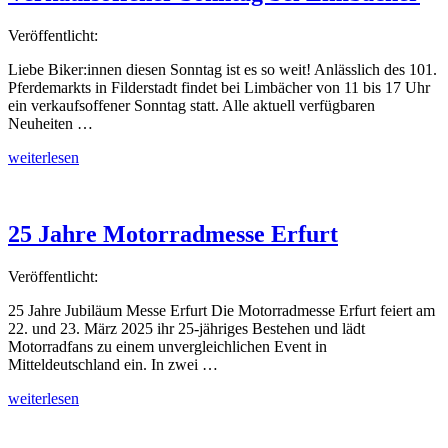
Motorradführerschein“
Veröffentlicht:
Liebe Biker:innen diesen Sonntag ist es so weit! Anlässlich des 101.
Pferdemarkts in Filderstadt findet bei Limbächer von 11 bis 17 Uhr
ein verkaufsoffener Sonntag statt. Alle aktuell verfügbaren
Neuheiten …
„Verkaufsoffener
weiterlesen
Sonntag
bei
Limbächer“
25 Jahre Motorradmesse Erfurt
Veröffentlicht:
25 Jahre Jubiläum Messe Erfurt Die Motorradmesse Erfurt feiert am
22. und 23. März 2025 ihr 25-jähriges Bestehen und lädt
Motorradfans zu einem unvergleichlichen Event in
Mitteldeutschland ein. In zwei …
„25
weiterlesen
Jahre
Motorradmesse