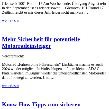
Glemseck 1001 Round 17 Am Wochenende, Übergang August rein
in den September, ist es wieder soweit… Glemseck 101 Round 17.
Zeitlich reicht es mir dieses Jahr leider nicht mal kurz …
„Glemseck
weiterlesen
101
2024“
Mehr Sicherheit für potentielle
Motorradeinsteiger
Veröffentlicht:
Motorrad „Fahren ohne Führerschein“ Limbächer machte es auch
2024 wieder möglich: In Wolfschlugen auf dem kleinen ADAC
Platz warteten im August wieder die unterschiedlichsten Motorräder
darauf bewegt zu werden. Und …
„Mehr
weiterlesen
Sicherheit
für
potentielle
Motorradeinsteiger“
Know-How Tipps zum sicheren