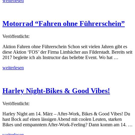
„Wiedereinsteiger“
weiterlesen
Motorrad “Fahren ohne Führerschein”
Veröffentlicht:
Aktion Fahren ohne Führerschein Schon seit vielen Jahren gibt es
diese Aktion ‘FOS’ der Firma Limbächer aus Filderstadt. Bereits seit
2017 begleite ich als Instructor das beliebte Event. Wo hat …
„Motorrad
weiterlesen
“Fahren
ohne
Führerschein”“
Harley Night-Bikes & Good Vibes!
Veröffentlicht:
Harley Night am 14. März – After-Work, Bikes & Good Vibes! Du
hast Bock auf einen lässigen Abend mit coolen Leuten, starken
Bikes und entspanntem After-Work-Feeling? Dann komm am 14. …
„Harley
weiterlesen