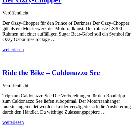
Der Ozzy-Chopper
Veröffentlicht:
Der Ozzy-Chopper für den Prince of Darkness Der Ozzy-Chopper
gilt als ein Meisterwerk der Motorradkunst. Der robuste LS300-
Rahmen mit einer auffälligen Sugar Bear-Gabel soll ein Symbol für
Ozzy Osbournes rockige …
„Der
weiterlesen
Ozzy-
Chopper“
Ride the Bike – Caldonazzo See
Veröffentlicht:
Trip zum Caldonazzo See Die Vorbereitungen für den Roadtripp
zum Caldonazzo See liefen suboptimal. Der Motorraanhänger
musste angemeldet werden. Leider verzögerte sich die Auslieferung
durch den Händler. Da wichtige Zulassungspapiere …
„Ride
weiterlesen
the
Bike