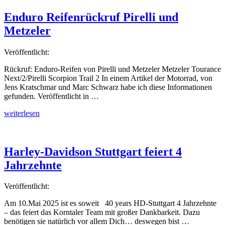
–
Caldonazzo
Enduro Reifenrückruf Pirelli und
See“
Metzeler
Veröffentlicht:
Rückruf: Enduro-Reifen von Pirelli und Metzeler Metzeler Tourance
Next/2/Pirelli Scorpion Trail 2 In einem Artikel der Motorrad, von
Jens Kratschmar und Marc Schwarz habe ich diese Informationen
gefunden. Veröffentlicht in …
„Enduro
weiterlesen
Reifenrückruf
Pirelli
und
Metzeler“
Harley-Davidson Stuttgart feiert 4
Jahrzehnte
Veröffentlicht:
Am 10.Mai 2025 ist es soweit 40 years HD-Stuttgart 4 Jahrzehnte
– das feiert das Korntaler Team mit großer Dankbarkeit. Dazu
benötigen sie natürlich vor allem Dich… deswegen bist …