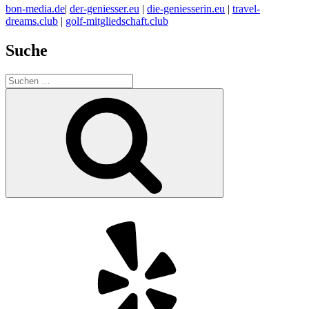
bon-media.de
|
der-geniesser.eu
|
die-geniesserin.eu
|
travel-
dreams.club
|
golf-mitgliedschaft.club
Suche
Suchen
nach:
Suchen
Yelp