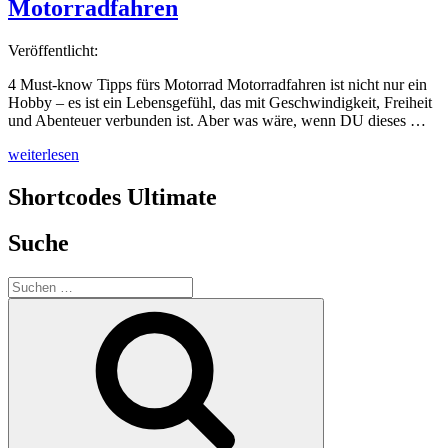
Motorradfahren
Veröffentlicht:
4 Must-know Tipps fürs Motorrad Motorradfahren ist nicht nur ein
Hobby – es ist ein Lebensgefühl, das mit Geschwindigkeit, Freiheit
und Abenteuer verbunden ist. Aber was wäre, wenn DU dieses …
„Know-
weiterlesen
How
Tipps
Shortcodes Ultimate
zum
sicheren
Suche
Motorradfahren“
Suchen
nach:
Suchen