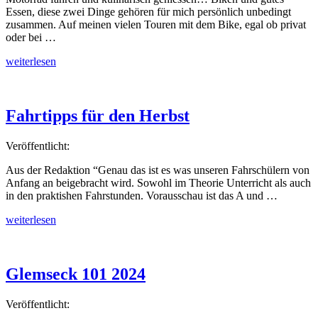
Essen, diese zwei Dinge gehören für mich persönlich unbedingt
zusammen. Auf meinen vielen Touren mit dem Bike, egal ob privat
oder bei …
„TasteTwelve
weiterlesen
und
Motorradfahren
–
beides
Fahrtipps für den Herbst
heißt
geniessen“
Veröffentlicht:
Aus der Redaktion “Genau das ist es was unseren Fahrschülern von
Anfang an beigebracht wird. Sowohl im Theorie Unterricht als auch
in den praktishen Fahrstunden. Vorausschau ist das A und …
„Fahrtipps
weiterlesen
für
den
Herbst“
Glemseck 101 2024
Veröffentlicht: