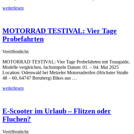
„Harley-
weiterlesen
Davidson
Stuttgart
feiert
4
MOTORRAD TESTIVAL: Vier Tage
Jahrzehnte“
Probefahrten
Veröffentlicht:
MOTORRAD TESTIVAL: Vier Tage Probefahrten mit Tourguide,
Modelle vergleichen, fachsimpeln Datum: 01. – 04. Mai 2025
Location: Odenwald bei Metzeler Motorradreifen (Höchster Straße
48 – 60, 64747 Breuberg) Bikes aus …
„MOTORRAD
weiterlesen
TESTIVAL:
Vier
Tage
Probefahrten“
E-Scooter im Urlaub – Flitzen oder
Fluchen?
Veröffentlicht: