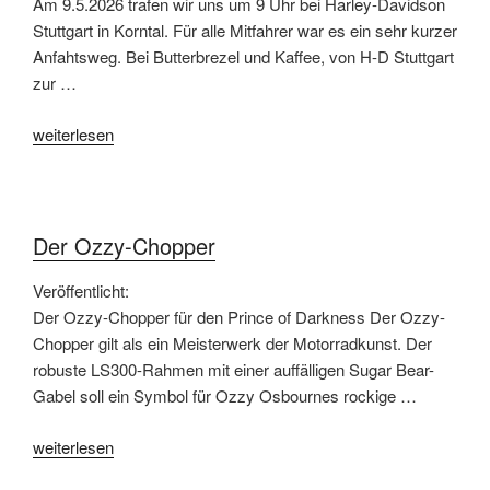
Am 9.5.2026 trafen wir uns um 9 Uhr bei Harley-Davidson
Stuttgart in Korntal. Für alle Mitfahrer war es ein sehr kurzer
Anfahtsweg. Bei Butterbrezel und Kaffee, von H-D Stuttgart
zur …
„Schwarwald
weiterlesen
Tour
9.5.2026“
Der Ozzy-Chopper
Veröffentlicht:
Der Ozzy-Chopper für den Prince of Darkness Der Ozzy-
Chopper gilt als ein Meisterwerk der Motorradkunst. Der
robuste LS300-Rahmen mit einer auffälligen Sugar Bear-
Gabel soll ein Symbol für Ozzy Osbournes rockige …
„Der
weiterlesen
Ozzy-