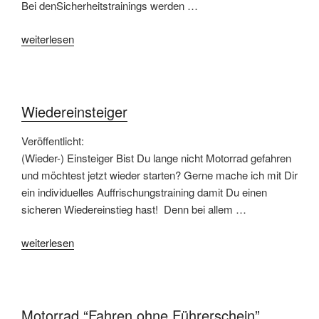
Bei denSicherheitstrainings werden …
„Motorrad
weiterlesen
Academy
Events“
Wiedereinsteiger
Veröffentlicht:
(Wieder-) Einsteiger Bist Du lange nicht Motorrad gefahren
und möchtest jetzt wieder starten? Gerne mache ich mit Dir
ein individuelles Auffrischungstraining damit Du einen
sicheren Wiedereinstieg hast! Denn bei allem …
„Wiedereinsteiger“
weiterlesen
Motorrad “Fahren ohne Führerschein”