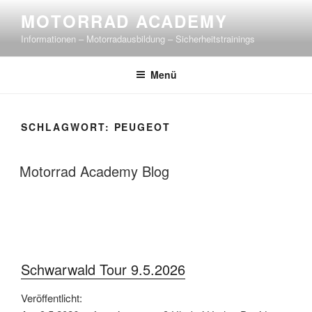
Zum
MOTORRAD ACADEMY
Inhalt
Informationen – Motorradausbildung – Sicherheitstrainings
springen
Menü
SCHLAGWORT:
PEUGEOT
Motorrad Academy Blog
Schwarwald Tour 9.5.2026
Veröffentlicht: