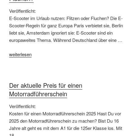
Veröffentlicht:
E-Scooter im Urlaub nutzen: Flitzen oder Fluchen? Die E-
Scooter-Regeln für ganz Europa Paris verbietet sie, Berlin
liebt sie, Amsterdam ignoriert sie: E-Scooter sind ein
europaweites Thema. Während Deutschland über eine …
„E-
weiterlesen
Scooter
im
Urlaub
–
Der aktuelle Preis für einen
Flitzen
Motorradführerschein
oder
Fluchen?“
Veröffentlicht:
Kosten für einen Motorradführerschein 2025 Hast Du vor
2025 den Motorradführerschein zu machen? Bist Du 16
Jahre alt geht es mit dem A1 für die 125er Klasse los. Mit
18 …