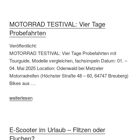
Stuttgart
feiert
4
MOTORRAD TESTIVAL: Vier Tage
Jahrzehnte“
Probefahrten
Veröffentlicht:
MOTORRAD TESTIVAL: Vier Tage Probefahrten mit
Tourguide, Modelle vergleichen, fachsimpeln Datum: 01. –
04. Mai 2025 Location: Odenwald bei Metzeler
Motorradreifen (Höchster Straße 48 – 60, 64747 Breuberg)
Bikes aus …
„MOTORRAD
weiterlesen
TESTIVAL:
Vier
Tage
Probefahrten“
E-Scooter im Urlaub – Flitzen oder
Fluchen?