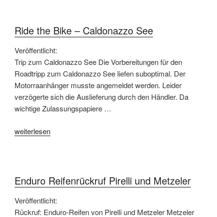
Chopper“
Ride the Bike – Caldonazzo See
Veröffentlicht:
Trip zum Caldonazzo See Die Vorbereitungen für den
Roadtripp zum Caldonazzo See liefen suboptimal. Der
Motorraanhänger musste angemeldet werden. Leider
verzögerte sich die Auslieferung durch den Händler. Da
wichtige Zulassungspapiere …
„Ride
weiterlesen
the
Bike
–
Caldonazzo
Enduro Reifenrückruf Pirelli und Metzeler
See“
Veröffentlicht:
Rückruf: Enduro-Reifen von Pirelli und Metzeler Metzeler