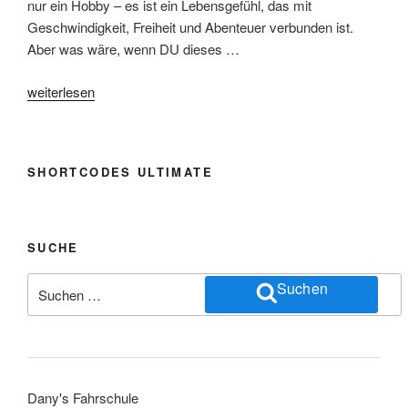
nur ein Hobby – es ist ein Lebensgefühl, das mit
Geschwindigkeit, Freiheit und Abenteuer verbunden ist.
Aber was wäre, wenn DU dieses …
„Know-
weiterlesen
How
Tipps
zum
SHORTCODES ULTIMATE
sicheren
Motorradfahren“
SUCHE
Suchen
Suchen
nach:
Dany's Fahrschule