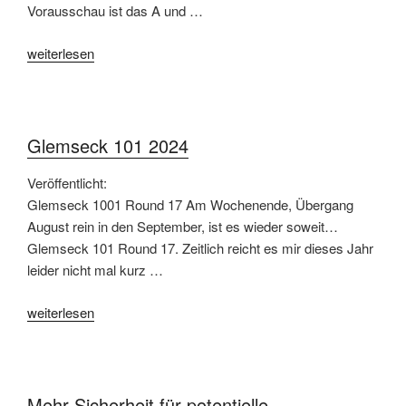
Vorausschau ist das A und …
„Fahrtipps
weiterlesen
für
den
Herbst“
Glemseck 101 2024
Veröffentlicht:
Glemseck 1001 Round 17 Am Wochenende, Übergang
August rein in den September, ist es wieder soweit…
Glemseck 101 Round 17. Zeitlich reicht es mir dieses Jahr
leider nicht mal kurz …
„Glemseck
weiterlesen
101
2024“
Mehr Sicherheit für potentielle