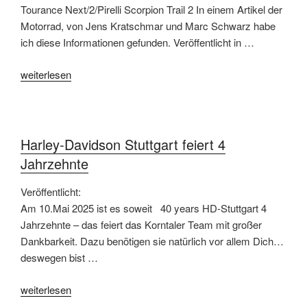
Tourance Next/2/Pirelli Scorpion Trail 2 In einem Artikel der
Motorrad, von Jens Kratschmar und Marc Schwarz habe
ich diese Informationen gefunden. Veröffentlicht in …
„Enduro
weiterlesen
Reifenrückruf
Pirelli
und
Metzeler“
Harley-Davidson Stuttgart feiert 4
Jahrzehnte
Veröffentlicht:
Am 10.Mai 2025 ist es soweit 40 years HD-Stuttgart 4
Jahrzehnte – das feiert das Korntaler Team mit großer
Dankbarkeit. Dazu benötigen sie natürlich vor allem Dich…
deswegen bist …
„Harley-
weiterlesen
Davidson