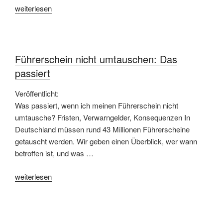
„Harley
weiterlesen
Night-
Bikes
&
Good
Führerschein nicht umtauschen: Das
Vibes!“
passiert
Veröffentlicht:
Was passiert, wenn ich meinen Führerschein nicht
umtausche? Fristen, Verwarngelder, Konsequenzen In
Deutschland müssen rund 43 Millionen Führerscheine
getauscht werden. Wir geben einen Überblick, wer wann
betroffen ist, und was …
„Führerschein
weiterlesen
nicht
umtauschen:
Das