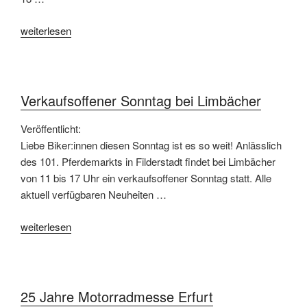
„Der
weiterlesen
aktuelle
Preis
für
einen
Verkaufsoffener Sonntag bei Limbächer
Motorradführerschein“
Veröffentlicht:
Liebe Biker:innen diesen Sonntag ist es so weit! Anlässlich
des 101. Pferdemarkts in Filderstadt findet bei Limbächer
von 11 bis 17 Uhr ein verkaufsoffener Sonntag statt. Alle
aktuell verfügbaren Neuheiten …
„Verkaufsoffener
weiterlesen
Sonntag
bei
Limbächer“
25 Jahre Motorradmesse Erfurt