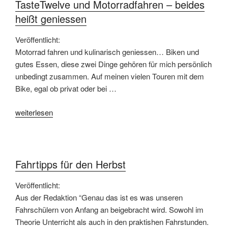
passiert“
TasteTwelve und Motorradfahren – beides
heißt geniessen
Veröffentlicht:
Motorrad fahren und kulinarisch geniessen… Biken und
gutes Essen, diese zwei Dinge gehören für mich persönlich
unbedingt zusammen. Auf meinen vielen Touren mit dem
Bike, egal ob privat oder bei …
„TasteTwelve
weiterlesen
und
Motorradfahren
–
beides
Fahrtipps für den Herbst
heißt
geniessen“
Veröffentlicht:
Aus der Redaktion “Genau das ist es was unseren
Fahrschülern von Anfang an beigebracht wird. Sowohl im
Theorie Unterricht als auch in den praktishen Fahrstunden.