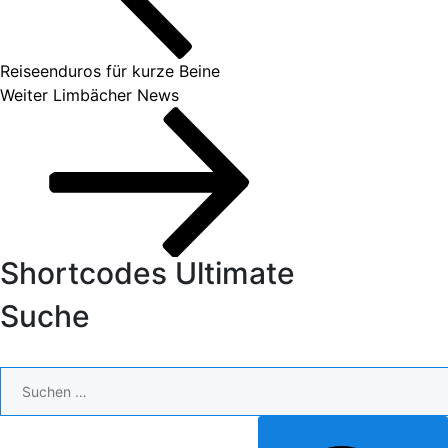
Reiseenduros für kurze Beine
Nächster
Weiter
Limbächer News
Beitrag
Shortcodes Ultimate
Suche
Suchen
nach:
SUCHEN