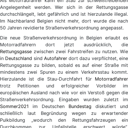
Als Motorradfahrer kann ein Stau zur schweißtreibenden
Angelegenheit werden. Wer sich in der Rettungsgasse
durchschlängelt, lebt gefährlich und ist hierzulande illegal.
Im Nachbarland Belgien nicht mehr, dort wurde die nach
50 Jahren revidierte Straßenverkehrsordnung angepasst.
Die neue Straßenverkehrsordnung in Belgien erlaubt es
Motorradfahrern dort jetzt ausdrücklich, die
Rettungsgasse
zwischen zwei Fahrstreifen zu nutzen. Wie
in
Deutschland
sind
Autofahrer
dort dazu verpflichtet, ein
Rettungsgasse zu bilden, sobald es auf einer Straße mit
mindestens zwei Spuren zu einem Verkehrsstau kommt.
Hierzulande ist die Stau-Durchfahrt für
Motorradfahrer
trotz Petitionen und erfolgreicher Vorbilder im
europäischen Ausland nach wie vor ein Verstoß gegen die
Straßenverkehrsordnung. Eingaben wurden zuletzt im
Sommer
2021
im Deutschen
Bundestag
diskutiert und
schließlich laut Begründung wegen zu erwartender
Pulkbildung „wodurch den Rettungsfahrzeugen ein
Durchkommen zur Unfallstelle erschwert würde“,